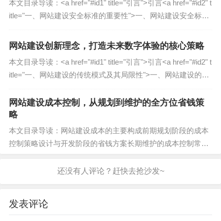
本文目录导读：˂a href="#id1" title="引言"˃引言˂a href="#id2" t
(2) 排版与字体选择
itle="一、网站建设安全标准的重要性"˃一、网站建设安全标准
的重要性˂a href="#id3...
排版决定了信息的可读性和视觉层次感：
网站建设创新理念，打造未来数字体验的核心策略
字体选择
：通常使用2-3种字体，标题使用无衬线字
本文目录导读：˂a href="#id1" title="引言"˃引言˂a href="#id2" t
体（如Roboto、Arial），正文使用易读的衬线字体
itle="一、网站建设的传统模式及其局限性"˃一、网站建设的传
（如Georgia、Times New Roman）。
统模式及其局限性˂a href="...
行距与字距
：适当的行距（1.5倍左右）和字距能提
网站建设成本控制，从规划到维护的全方位省钱策
升阅读体验。
略
对齐方式
：左对齐或两端对齐更符合阅读习惯，避
本文目录导读：网站建设成本的主要构成前期规划阶段的成本
免居中对齐影响长文本阅读。
控制策略设计与开发阶段的省钱方案长期维护的成本控制常见
陷阱与额外建议本文全面探讨了网站建设过程中成本控制的关
(3) 图像与图标
键策略,从前期规划到后期维护的各个环节...
高质量的图像和图标能增强视觉吸引力：
发表评论
高清图片
：避免模糊或拉伸的图片，使用专业摄影
或矢量图。