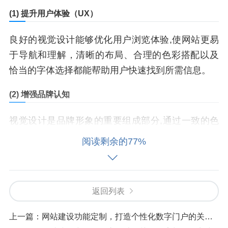
(1) 提升用户体验（UX）
良好的视觉设计能够优化用户浏览体验,使网站更易
于导航和理解，清晰的布局、合理的色彩搭配以及
恰当的字体选择都能帮助用户快速找到所需信息。
(2) 增强品牌认知
视觉设计是品牌形象的重要组成部分,通过一致的色
彩方案、标志设计和视觉风格，网站可以强化品牌
阅读剩余的77%
识别度，让用户更容易记住企业形象。
(3) 提高转化率
返回列表
优秀的视觉设计能够引导用户完成关键操作,如注
册、购买或填写表单，通过合理的按钮设计、视觉
上一篇：
网站建设功能定制，打造个性化数字门户的关键步骤