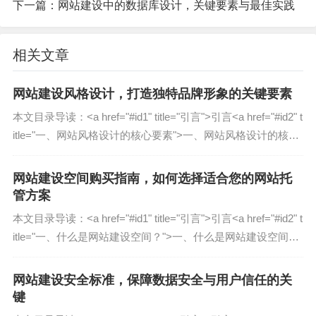
层次和号召性用语（CTA），网站可以有效提升转
下一篇：
网站建设中的数据库设计，关键要素与最佳实践
化率。
相关文章
网站视觉设计的关键要素
网站建设风格设计，打造独特品牌形象的关键要素
(1) 色彩搭配
本文目录导读：˂a href="#id1" title="引言"˃引言˂a href="#id2" t
itle="一、网站风格设计的核心要素"˃一、网站风格设计的核心
色彩是视觉设计中最直观的元素之一,直接影响用户
要素˂a href="#id3"...
的情绪和行为，在网站设计中，应遵循以下原则：
网站建设空间购买指南，如何选择适合您的网站托
品牌一致性
管方案
：使用品牌主色调，确保网站与企业VI
（视觉识别系统）一致。
本文目录导读：˂a href="#id1" title="引言"˃引言˂a href="#id2" t
对比度
itle="一、什么是网站建设空间？"˃一、什么是网站建设空间？
：确保文字与背景的对比度足够高，提高可
˂a href="#id3" ti...
读性。
情感传达
网站建设安全标准，保障数据安全与用户信任的关
：不同色彩能传递不同情感，例如蓝色代
键
表专业、绿色代表环保、红色代表热情。