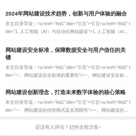
人为错误（误删数据、配置错误）
="#id3" ti...
业务影响分析（BIA）
：
2024年网站建设技术趋势，创新与用户体验的融合
本文目录导读：˂a href="#id1" title="引言"˃引言˂a href="#id2" t
确定关键业务功能（如支付系统、用户数据库）。
itle="1. 人工智能（AI）与自动化网站建设"˃1. 人工智能（AI）
评估停机时间对收入、客户体验和品牌声誉的影
与自动化网站建设˂a...
响。
网站建设安全标准，保障数据安全与用户信任的关
计算
最大可容忍停机时间（MTD）
和
恢复时间目标
键
（RTO）
。
本文目录导读：˂a href="#id1" title="引言"˃引言˂a href="#id2" t
数据备份策略
itle="一、网站建设安全标准的重要性"˃一、网站建设安全标准
的重要性˂a href="#id3...
数据是网站的核心资产,确保其可恢复性是灾难恢复
网站建设创新理念，打造未来数字体验的核心策略
计划的重中之重。
本文目录导读：˂a href="#id1" title="引言"˃引言˂a href="#id2" t
备份类型
：
itle="一、网站建设的传统模式及其局限性"˃一、网站建设的传
统模式及其局限性˂a href="...
完整备份
：定期保存所有数据（适用于小型网
站）。