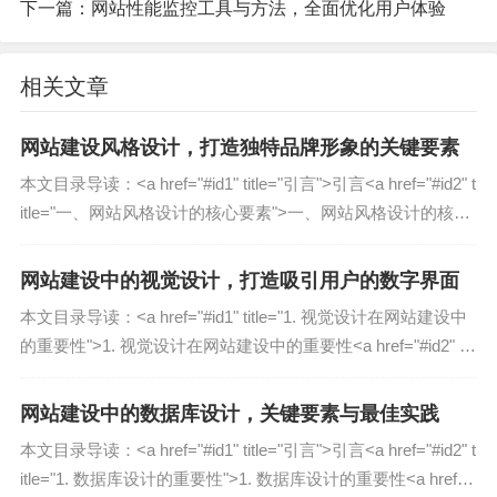
下一篇：
网站性能监控工具与方法，全面优化用户体验
备份策略
：确保关键数据可恢复。
恢复流程
：明确恢复步骤和责任人。
相关文章
测试与优化
：定期演练以验证计划的有效性。
网站建设风格设计，打造独特品牌形象的关键要素
制定网站灾难恢复计划的关键步骤
本文目录导读：˂a href="#id1" title="引言"˃引言˂a href="#id2" t
风险评估与业务影响分析（BIA）
itle="一、网站风格设计的核心要素"˃一、网站风格设计的核心
要素˂a href="#id3"...
在制定灾难恢复计划之前，企业必须评估可能影响
网站建设中的视觉设计，打造吸引用户的数字界面
网站运行的威胁,并分析其对业务的影响程度。
本文目录导读：˂a href="#id1" title="1. 视觉设计在网站建设中
的重要性"˃1. 视觉设计在网站建设中的重要性˂a href="#id2" titl
常见灾难类型
：
e="2. 网站视觉设计的关键要...
硬件故障（服务器、存储设备损坏）
网站建设中的数据库设计，关键要素与最佳实践
网络攻击（DDoS、SQL注入、勒索软件）
本文目录导读：˂a href="#id1" title="引言"˃引言˂a href="#id2" t
自然灾害（地震、洪水、断电）
itle="1. 数据库设计的重要性"˃1. 数据库设计的重要性˂a href