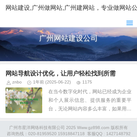
网站建设,广州做网站,广州建网站，专业做网站
广州网站建设公司
网站导航设计优化，让用户轻松找到所需
znbo
1年前
(2025-06-22)
1175
在当今数字化时代，网站已经成为企业
和个人展示信息、提供服务的重要平
台，无论网站内容多么丰富，如果用户
无法快速找到他们需要的信息，网站的
可用性和用户体验就会大打折扣，网站
广州市星洋网络科技有限公司 2025
Www.gz898.com
版权所有
咨询热线：020-81959520 15918847118 客服QQ : 1427148792
导航设计优化成为提升用户满意度和...