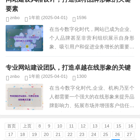
排名（SEO）成为网站建设中的...
要素
znbo
1年前
(2025-04-01)
1596
在当今数字化时代，网站已成为企业、
个人品牌甚至非营利组织展示自身形
象、吸引用户和促进业务增长的重要工
具，仅仅拥有一个网站并不足以确保成
功，关键在于如何通过网站建设风格设
专业网站建设团队，打造卓越在线形象的关键
计来塑造独特的用户体验（UX）和...
znbo
1年前
(2025-04-01)
1300
在当今数字化时代,企业、机构乃至个
人都需要一个强大的在线形象来提升品
牌影响力、拓展市场并增强客户信任，
一个高质量的网站不仅是企业的门面，
更是业务增长的重要驱动力，构建一个
首页
上页
8
9
10
11
12
13
14
15
16
功能完善、设计精美且用户体验优...
17
18
19
20
21
22
23
24
25
26
27