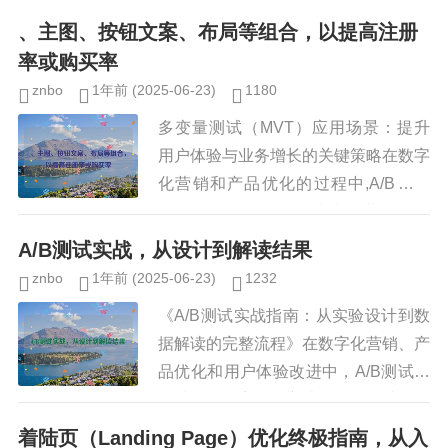
一种强大的心理现象，能够显著影响消
、主图、按钮文案、布局等组合，以提高注册
费者的决策，研究表...
率或购买率
znbo
1年前
(2025-06-23)
1180
多变量测试（MVT）应用场景：提升
用户体验与业务增长的关键策略在数字
化营销和产品优化的过程中,A/B测试
（A/B Testing）已经成为企业优化用
户体验（UX）和提升转化率（CVR）
A/B测试实战，从设计到解读结果
的常用方法，当我...
znbo
1年前
(2025-06-23)
1232
《A/B测试实战指南：从实验设计到数
据解读的完整流程》在数字化营销、产
品优化和用户体验改进中，A/B测试是
一种科学且高效的方法，能够帮助团队
基于数据做出决策，无论是优化网页转
着陆页（Landing Page）优化终极指南，从入