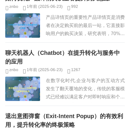
始终可见，文章底部：读者看完内容...
znbo
1年前
(2025-06-23)
992
产品详情页的重要性产品详情页是消费
者在决定购买前的最后一站，它直接影
响用户的购买决策，研究表明，70%的
消费者在浏览产品详情页后会决定是否
下单，如果详情页信息不清晰、图片质
聊天机器人（Chatbot）在提升转化与服务中
量差或缺乏信任元素，用户可能...
的应用
znbo
1年前
(2025-06-23)
1267
在数字化时代,企业与客户的互动方式
发生了翻天覆地的变化，传统的客服模
式已经难以满足客户对即时响应和个性
化体验的需求，聊天机器人（Chatbo
t）作为一种基于人工智能（AI）和自
退出意图弹窗（Exit-Intent Popup）的有效利
然语言处理（NLP）技术...
用，提升转化率的终极策略