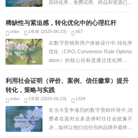
高转化率，免费试用、样品和资源已成
为许多行业（如SaaS、电商、教育、
B2B等）广泛采用的营销策略，这些策
稀缺性与紧迫感，转化优化中的心理杠杆
略能够降低用户的决策门槛，...
znbo
1年前
(2025-06-23)
957
在数字营销和用户体验设计中,转化率
优化（CRO, Conversion Rate Optimiz
ation）的核心目标是通过优化网站或
广告策略，促使访客采取期望的行动，
如购买、注册或订阅，仅仅依靠清晰...
利用社会证明（评价、案例、信任徽章）提升
转化，策略与实践
znbo
1年前
(2025-06-23)
1329
在当今竞争激烈的数字营销环境中,消
费者在面对众多选择时往往会犹豫不
决，如何让他们信任你的品牌并最终完
成购买？社会证明（Social Proof） 是