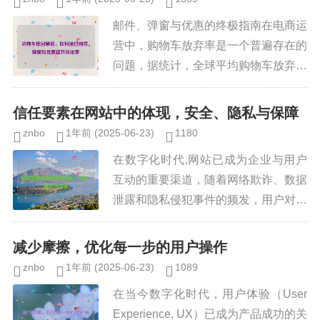
邮件、弹窗与优惠的终极指南在电商运
营中，购物车放弃率是一个普遍存在的
问题，据统计，全球平均购物车放弃率
高达70%，这意味着大量潜在客户在最
后一步放弃了购买，如何有效挽回这些
信任要素在网站中的体现，安全、隐私与保障
用户，提高转化率？本文将深入...
znbo
1年前
(2025-06-23)
1180
在数字化时代,网站已成为企业与用户
互动的重要渠道，随着网络欺诈、数据
泄露和隐私侵犯事件的频发，用户对网
站的信任度逐渐降低，如何建立并维持
用户的信任，成为网站运营者必须解决
减少摩擦，优化每一步的用户操作
的核心问题，信任的三大关键要素...
znbo
1年前
(2025-06-23)
1089
在当今数字化时代，用户体验（User
Experience, UX）已成为产品成功的关