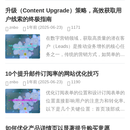
免费模板、折扣券还是在线课程，一个
升级（Content Upgrade）策略，高效获取用
精心设计的线索磁铁可...
户线索的终极指南
znbo
1年前
(2025-06-23)
1171
在数字营销领域，获取高质量的潜在客
户（Leads）是推动业务增长的核心任
务之一，传统的营销方式，如简单的电
子邮件订阅或免费白皮书下载，已经难
以满足日益激烈的竞争需求，内容升级
10个提升邮件订阅率的网站优化技巧
（Content Upgr...
znbo
1年前
(2025-06-23)
1190
优化订阅表单的位置和设计订阅表单的
位置直接影响用户的注意力和转化率,
以下是几个关键位置：首页顶部或底
部：用户进入网站的第一眼就能看到订
阅入口，侧边栏或悬浮栏：滚动页面时
如何优化产品详情页以显著提升购买意愿