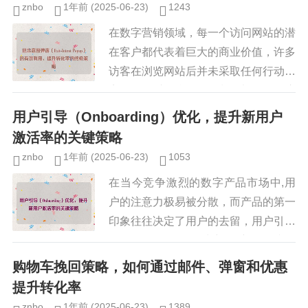
znbo
1年前
(2025-06-23)
1243
在数字营销领域，每一个访问网站的潜
在客户都代表着巨大的商业价值，许多
访客在浏览网站后并未采取任何行动就
离开了，这无疑是一种巨大的资源浪
费，为了减少这种流失，营销人员开发
用户引导（Onboarding）优化，提升新用户
了多种策略，其中退出意图弹窗（E...
激活率的关键策略
znbo
1年前
(2025-06-23)
1053
在当今竞争激烈的数字产品市场中,用
户的注意力极易被分散，而产品的第一
印象往往决定了用户的去留，用户引导
（Onboarding）作为新用户首次接触
产品的关键环节，直接影响用户的激活
购物车挽回策略，如何通过邮件、弹窗和优惠
率、留存率以及长期价值...
提升转化率
znbo
1年前
(2025-06-23)
1389