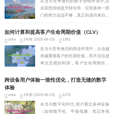
在当今竞争激烈的数字营销环境中,企
业若想持续提升转化率，仅依靠单一部
门的努力远远不够，真正的成功来自于
整个团队对转化优化的共同认知与协
作，并基于数据做出科学决策，建立一
如何计算和提高客户生命周期价值（CLV）
种“转化优化文化”——即团队协作...
znbo
1年前
(2025-06-23)
1381
在当今竞争激烈的商业环境中，企业越
来越重视客户的长期价值，而不仅仅是
单次交易的利润，客户生命周期价值
（Customer Lifetime Value, CLV）是
衡量客户对企业长期贡献的重要指标，
跨设备用户体验一致性优化，打造无缝的数字
它帮...
体验
znbo
1年前
(2025-06-23)
1270
在当今数字化时代,用户通过多种设备
（如智能手机、平板电脑、笔记本电